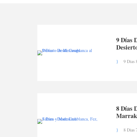
9 Días 
Desiert
9 Dias 
8 Días 
Marrake
8 Dias 