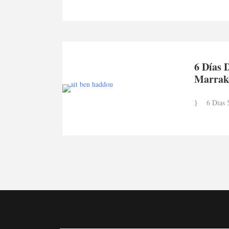
6 Días 
Marrake
6 Dias 