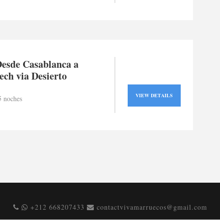
Desde Casablanca a
ch via Desierto
VIEW DETAILS
5 noches
+212 668207433
contactvivamarruecos@gmail.com