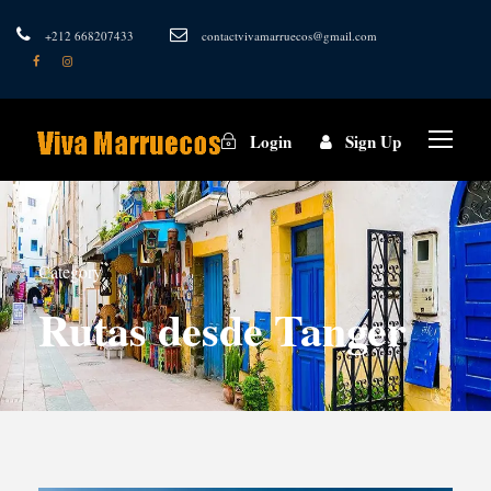
+212 668207433
contactvivamarruecos@gmail.com
Login
Sign Up
Category
Rutas desde Tanger