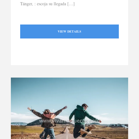
Tánger, : escoja su llegada […]
VIEW DETAILS