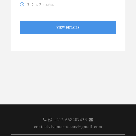
3 Dias 2 noches
VIEW DETAILS
+212 668207433
contactvivamarruecos@gmail.com